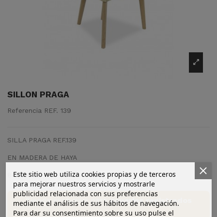
SILLON PRAGA
Referencia
REF. 139
SILLA PRAGA REF.139
EN MADERA DE HAYA
Este sitio web utiliza cookies propias y de terceros
84X60X59
para mejorar nuestros servicios y mostrarle
publicidad relacionada con sus preferencias
Tienda exclusiva para
usuarios registrados
mediante el análisis de sus hábitos de navegación.
Para dar su consentimiento sobre su uso pulse el