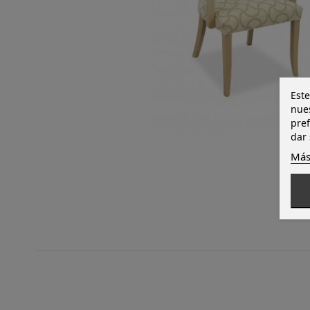
Este
nues
pref
dar 
Más