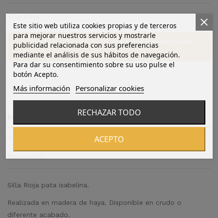
Silla Rioja
Este sitio web utiliza cookies propias y de terceros
para mejorar nuestros servicios y mostrarle
Tienda exclusiva para
usuarios registrados
publicidad relacionada con sus preferencias
mediante el análisis de sus hábitos de navegación.
Para dar su consentimiento sobre su uso pulse el
botón Acepto.
Más información
Personalizar cookies
RECHAZAR TODO
Descripción
ACEPTO
Detalles del producto
Reviews
(0)
Silla Rioja pata isabelina.
Realizada en madera de haya. Disponible en crudo o
diferente acabado.