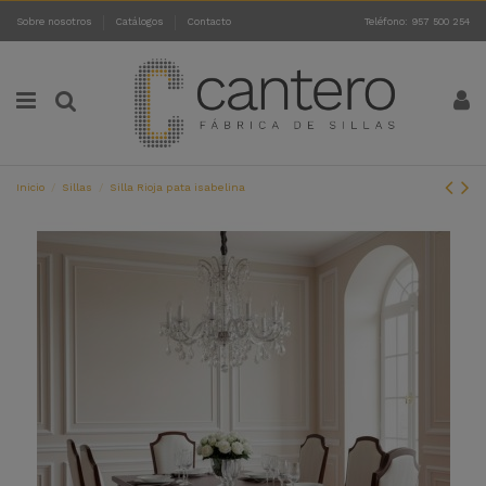
Sobre nosotros
Catálogos
Contacto
Teléfono: 957 500 254
Inicio
Sillas
Silla Rioja pata isabelina