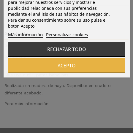
para mejorar nuestros servicios y mostrarle
publicidad relacionada con sus preferencias
mediante el análisis de sus hábitos de navegación.
Para dar su consentimiento sobre su uso pulse el
botón Acepto.
Descripción
Más información
Personalizar cookies
Detalles del producto
RECHAZAR TODO
Reviews
(0)
ACEPTO
Silla Óvalo nº 1, patas isabelinas
Realizada en madera de haya. Disponible en crudo o
diferente acabado.
Para más información