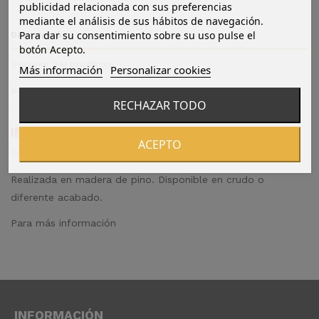
publicidad relacionada con sus preferencias
mediante el análisis de sus hábitos de navegación.
Para dar su consentimiento sobre su uso pulse el
Descripción
botón Acepto.
Detalles del producto
Más información
Personalizar cookies
Reviews
(0)
RECHAZAR TODO
IMPORTANTE PEDIDO MININO 100 UNIDADES
ACEPTO
Silla Elipse
Realizada en madera de pino. Disponible en crudo o
diferente acabado.
Para más información
INFORMACIÓN