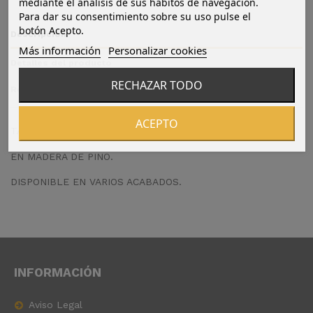
mediante el análisis de sus hábitos de navegación.
Para dar su consentimiento sobre su uso pulse el
botón Acepto.
Descripción
Más información
Personalizar cookies
Detalles del producto
RECHAZAR TODO
Reviews
(0)
ACEPTO
TABURETE ALTO RECTO.
EN MADERA DE PINO.
DISPONIBLE EN VARIOS ACABADOS.
INFORMACIÓN
Aviso Legal