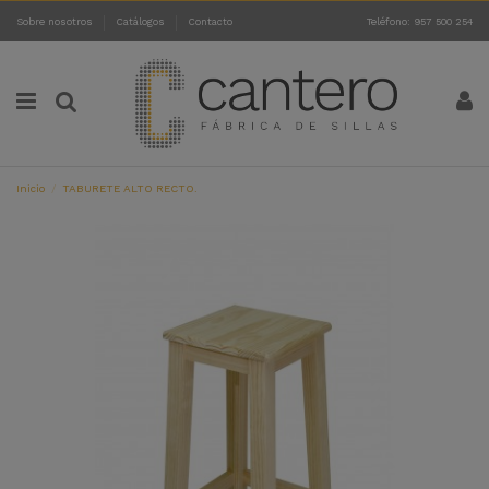
Sobre nosotros
Catálogos
Contacto
Teléfono: 957 500 254
Inicio
TABURETE ALTO RECTO.