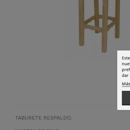
Este
nues
pref
dar 
Más
TABURETE RESPALDO.