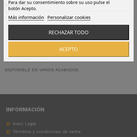
Para dar su consentimiento sobre su uso pulse el
Descripción
botón Acepto.
Más información
Personalizar cookies
Detalles del producto
Reviews
(0)
RECHAZAR TODO
SILLÓN MODELO 12.
ACEPTO
EN MADERA DE PINO.
DISPONIBLE EN VARIOS ACABADOS.
INFORMACIÓN
Aviso Legal
Términos y condiciones de venta