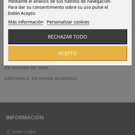
mediante el análisis de sus hábitos de navegación.
Para dar su consentimiento sobre su uso pulse el
botón Acepto.
Descripción
Más información
Personalizar cookies
Detalles del producto
RECHAZAR TODO
Reviews
(0)
ACEPTO
SILLA ÓVALO Nº 8 CALADA.
EN MADERA DE HAYA.
DISPONIBLE EN VARIOS ACABADOS.
INFORMACIÓN
Aviso Legal