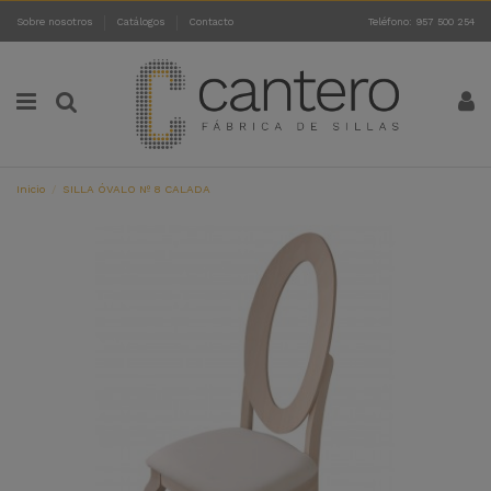
Sobre nosotros
Catálogos
Contacto
Teléfono: 957 500 254
Inicio
SILLA ÓVALO Nº 8 CALADA